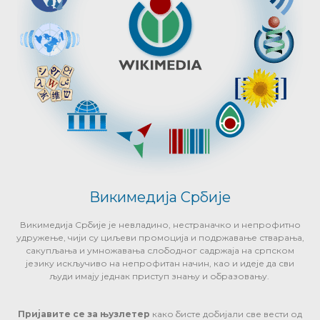
Викимедија Србије
Викимедија Србије је невладино, нестраначко и непрофитно
удружење, чији су циљеви промоција и подржавање стварања,
сакупљања и умножавања слободног садржаја на српском
језику искључиво на непрофитан начин, као и идеје да сви
људи имају једнак приступ знању и образовању.
Пријавите се за њузлетер
како бисте добијали све вести од