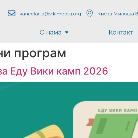
kancelarija@vikimedija.org
Кнеза Милоша 8
О нама
Контакт
ни програм
за Еду Вики камп 2026