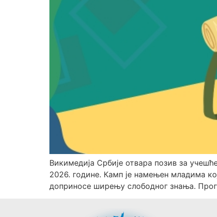
Викимедија Србије отвара позив за учешће
2026. године. Камп је намењен младима ко
доприносе ширењу слободног знања. Прог