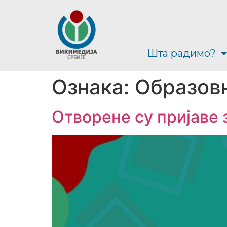
Шта радимо?
Ознака:
Образов
Отворене су пријаве 