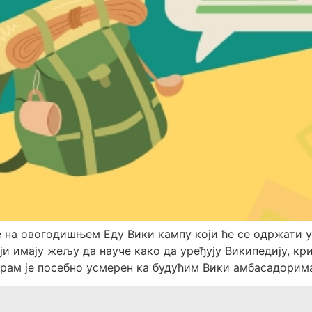
 на овогодишњем Еду Вики кампу који ће се одржати у 
ји имају жељу да науче како да уређују Википедију, к
рам је посебно усмерен ка будућим Вики амбасадорима