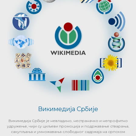
Викимедија Србије
Викимедија Србије је невладино, нестраначко и непрофитно
удружење, чији су циљеви промоција и подржавање стварања,
сакупљања и умножавања слободног садржаја на српском