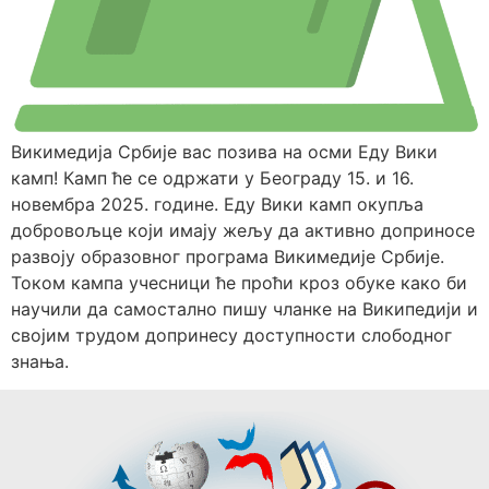
Викимедија Србије вас позива на осми Еду Вики
камп! Камп ће се одржати у Београду 15. и 16.
новембра 2025. године. Еду Вики камп окупља
добровољце који имају жељу да активно доприносе
развоју образовног програма Викимедије Србије.
Током кампа учесници ће проћи кроз обуке како би
научили да самостално пишу чланке на Википедији и
својим трудом допринесу доступности слободног
знања.