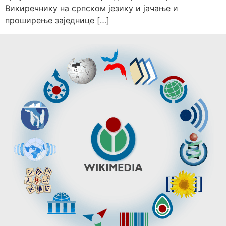
Викиречнику на српском језику и јачање и
проширење заједнице […]