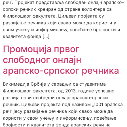
реч”. Пројекат представља слободан онлајн арапско-
српски речник креиран од стране волонтера са
Филолошког факултета. Циљеви пројекта су
развијање речника који свако може да користи у
свом учењу и информисању, повећање бројности и
квалитета фонда […]
Промоција првог
слободног онлајн
арапско-српског речника
Викимедија Србије у сарадњи са студентима
Филолошког факултета, од 2013. године успешно
развија први слободни онлајн арапско-српски
речник. Циљеви пројекта под називом „1001 арапска
реч“ јесу развијање речника који свако може да
користи у свом учењу и информисању, повећање
бројности и квалитета фонда арапских речи на