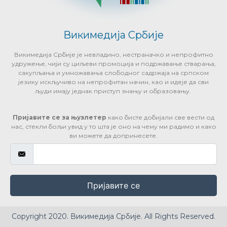
Викимедија Србије
Викимедија Србије је невладино, нестраначко и непрофитно
удружење, чији су циљеви промоција и подржавање стварања,
сакупљања и умножавања слободног садржаја на српском
језику искључиво на непрофитан начин, као и идеје да сви
људи имају једнак приступ знању и образовању.
Пријавите се за њузлетер
како бисте добијали све вести од
нас, стекли бољи увид у то шта је оно на чему ми радимо и како
ви можете да допринесете.
Пријавите се
Copyright 2020. Викимедија Србије. All Rights Reserved.